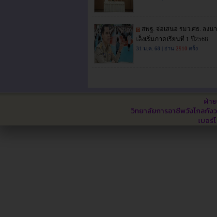
ฝ่า
วิทยาลัยการอาชีพวังไกลกังว
เบอร์