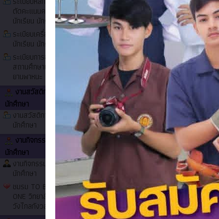
ระเบียบหลักเกณฑ์และวิธี
ผลการคัดเลือกบุคคลเพื่อบรรจุเป็นลูกจ้างชั่
ตัดคะแนนความประพฤติ
รายชื่อผู้มีสิทธิ์สอบคัดเลือกบุคคลเป็นลูกจ้
นักเรียน นักศึกษา
แจ้งการจัดการเรียนการสอนในรูปแบบออนไลน
ระเบียบเครื่องแต่งกาย
การรับสมัครคัดเลือกบุคคลเพื่อบรรรจุเป็นลูก
นักเรียน นักศึกษา
รายชื่อผู้เข้าอบรม วิชา อาหารไทยเบื้องต้น ค
ระเบียบการออกนอก
สถานศึกษาและการใช้
ภาพกิจกรรม
ยานพาหนะ
งานสวัสดิการนักเรียน
นักศึกษา
งานสวัสดิการนักเรียน
นักศึกษา
งานกิจกรรมนักเรียน
นักศึกษา
งานกิจกรรมนักเรียน
นักศึกษา
บริษัท ทีเอสที เมอร์เซเดส เบนซ์ จำกัด
10,000 บาท
ชมรม TO BE NUMBER
ONE วิทยาลัยการอาชีพ
วังไกลกังวล ๒