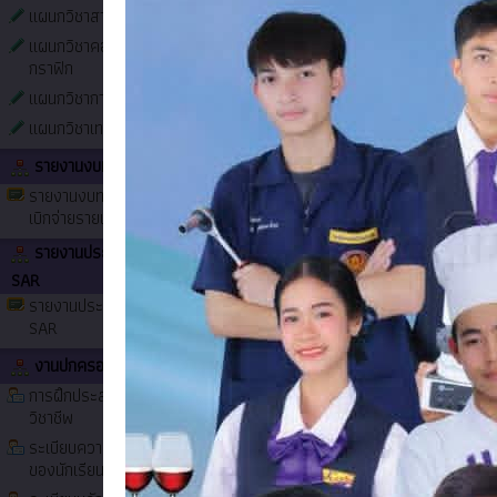
แผนกวิชาสามัญสัมพันธ์
แผนกวิชาคอมพิวเตอร์
กราฟิก
แผนกวิชาการตลาด
แผนกวิชาเทคนิคพื้นฐาน
รายงานงบทดลอง
รายงานงบทดลองหน่วย
เบิกจ่ายรายเดือน
รายงานประเมินตนเอง
SAR
รายงานประเมินตนเอง
SAR
งานปกครอง
แนวทางปฏิบัติตนทางจริยธรรม (Do's and Do
การฝึกประสบการณ์
รายชื่อ นักเรียน นักศึกษา และสถานศึกษา
วิชาชีพ
ประกาศ
ผลการคัดเลือกบุคคลเพื่อบรรจุเป็นลูกจ้างชั่
ระเบียบความประพฤติ
รายชื่อผู้มีสิทธิ์สอบคัดเลือกบุคคลเป็นลูกจ้
ของนักเรียน นักศึกษา
การรับสมัครคัดเลือกบุคคลเพื่อบรรรจุเป็นลู