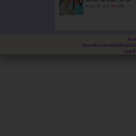
ฝ่า
วิทยาลัยการอาชีพวังไกลกังว
เบอร์