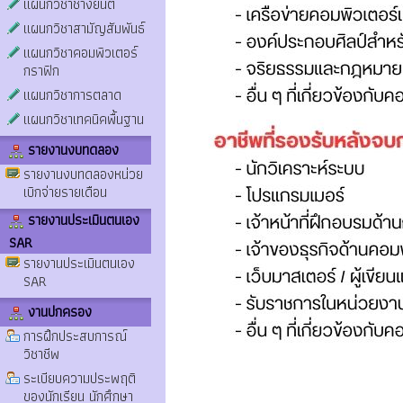
แผนกวิชาช่างยนต์
แผนกวิชาสามัญสัมพันธ์
แผนกวิชาคอมพิวเตอร์
กราฟิก
แผนกวิชาการตลาด
แผนกวิชาเทคนิคพื้นฐาน
รายงานงบทดลอง
รายงานงบทดลองหน่วย
เบิกจ่ายรายเดือน
รายงานประเมินตนเอง
SAR
รายงานประเมินตนเอง
SAR
งานปกครอง
การฝึกประสบการณ์
วิชาชีพ
ระเบียบความประพฤติ
ของนักเรียน นักศึกษา