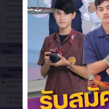
ระเบียบหลักเกณฑ์และวิธี
รายชื่อ นักเรียน นักศึกษา และสถานศึกษา
ตัดคะแนนความประพฤติ
ผลการคัดเลือกบุคคลเพื่อบรรจุเป็นลูกจ้างชั่
นักเรียน นักศึกษา
รายชื่อผู้มีสิทธิ์สอบคัดเลือกบุคคลเป็นลูกจ้
ระเบียบเครื่องแต่งกาย
การรับสมัครคัดเลือกบุคคลเพื่อบรรรจุเป็นลู
นักเรียน นักศึกษา
ผลการคัดเลือกบุคคลเพื่อบรรจุเป็นลูกจ้างชั่
ระเบียบการออกนอก
รายชื่อผู้มีสิทธิ์สอบคัดเลือกบุคคลเป็นลูกจ้
สถานศึกษาและการใช้
แจ้งการจัดการเรียนการสอนในรูปแบบออนไลน
ภาพกิจกรรม
ยานพาหนะ
การรับสมัครคัดเลือกบุคคลเพื่อบรรรจุเป็นลูก
งานสวัสดิการนักเรียน
รายชื่อผู้เข้าอบรม วิชา อาหารไทยเบื้องต้น ค
นักศึกษา
งานสวัสดิการนักเรียน
นักศึกษา
งานกิจกรรมนักเรียน
นักศึกษา
งานกิจกรรมนักเรียน
นักศึกษา
บริษัท ทีเอสที เมอร์เซเดส เบนซ์ จำกัด
10,000 บาท
ชมรม TO BE NUMBER
ONE วิทยาลัยการอาชีพ
วังไกลกังวล ๒