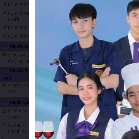
แผนกวิชาสามัญสัมพันธ์
แผนกวิชาคอมพิวเตอร์
กราฟิก
แผนกวิชาการตลาด
แผนกวิชาเทคนิคพื้นฐาน
รายงานงบทดลอง
รายงานงบทดลองหน่วย
เบิกจ่ายรายเดือน
รายงานประเมินตนเอง
SAR
รายงานประเมินตนเอง
SAR
งานปกครอง
การฝึกประสบการณ์
วิชาชีพ
ประกาศ
ระเบียบความประพฤติ
ของนักเรียน นักศึกษา
แนวทางปฏิบัติตนทางจริยธรรม (Do's and Do