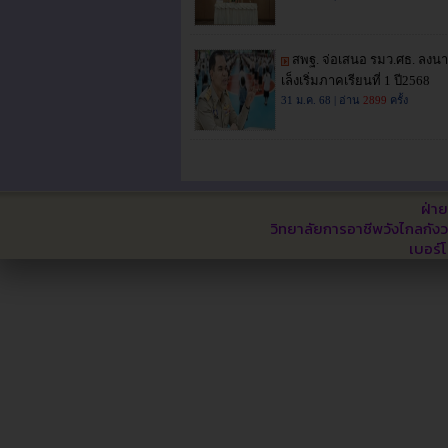
ฝ่า
วิทยาลัยการอาชีพวังไกลกังว
เบอร์