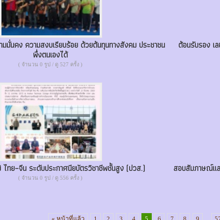
ามมั่นคง ความสงบเรียบร้อย ด้วยต้นทุนทางสังคม ประชาชน
ต้อนรับรอง เ
พึ่งตนเองได้
( จำนวน 0 รูป / ดู 527 ครั้ง )
 ไทย–จีน ระดับประกาศนียบัตรวิชาชีพชั้นสูง (ปวส.)
สอบสัมภาษณ์และ
( จำนวน 0 รูป / ดู 556 ครั้ง )
« หน้าที่แล้ว
1
2
3
4
5
6
7
8
9
...
5