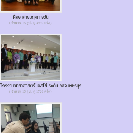
ศึกษาค่ายมฤคทายวัน
( จำนวน 15 รูป / ดู 3959 ครั้ง )
ครงานวิทยาศาสตร์ เอสโซ่ ระดับ อสจ.เพชรบุรี
( จำนวน 13 รูป / ดู 1726 ครั้ง )