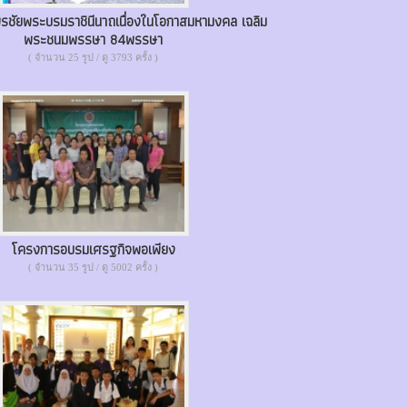
รชัยพระบรมราชินีนาถเนื่องในโอกาสมหามงคล เฉลิม
พระชนมพรรษา 84พรรษา
( จำนวน 25 รูป / ดู 3793 ครั้ง )
โครงการอบรมเศรฐกิจพอเพียง
( จำนวน 35 รูป / ดู 5002 ครั้ง )