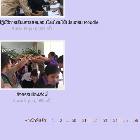
ฏิบัติการเรียนการสอนออนไลน์โดยใช้โปรแกรม Moodle
( จำนวน 10 รูป / ดู 1595 ครั้ง )
กิจกรรมน้องส่งพี่
( จำนวน 9 รูป / ดู 1650 ครั้ง )
« หน้าที่แล้ว
1
2
...
50
51
52
53
54
55
56