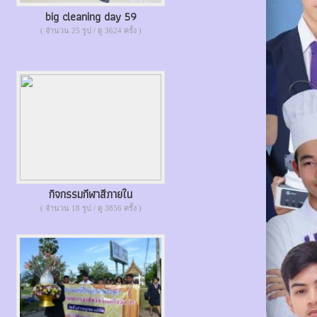
big cleaning day 59
( จำนวน 25 รูป / ดู 3624 ครั้ง )
กิจกรรมกีฬาสีภายใน
( จำนวน 18 รูป / ดู 3856 ครั้ง )